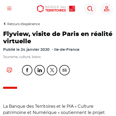
Menu
Aller
Aller
Ouvrir
Rechercher
au
au
les
contenu
menu
outils
Retours d'expérience
principal
principal
d'accessibilité
Flyview, visite de Paris en réalité
virtuelle
Publié le
24 janvier 2020
Ile-de-France
Tourisme, culture, loisirs
Lancer l'impression
Partager cette page sur Facebook
Partager cette page sur Linkedin
Partager cette page sur Twitter
Partager cette page sur Co
La Banque des Territoires et le PIA « Culture
patrimoine et Numérique » soutiennent le projet