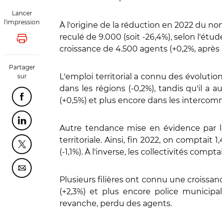
Lancer
l'impression
À l'origine de la réduction en 2022 du nom
reculé de 9.000 (soit -26,4%), selon l'étud
Lancer l'impression
croissance de 4.500 agents (+0,2%, après 
Partager
L'emploi territorial a connu des évolutio
sur
dans les régions (-0,2%), tandis qu'il 
(+0,5%) et plus encore dans les intercomm
Partager cette page sur Facebook
Partager cette page sur Linkedin
Autre tendance mise en évidence par la
territoriale. Ainsi, fin 2022, on comptait
Partager cette page sur Twitter
(-1,1%). À l'inverse, les collectivités comp
Partager cette page sur Courriel
Plusieurs filières ont connu une croissance
(+2,3%) et plus encore police municipale
revanche, perdu des agents.