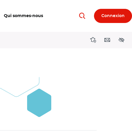
Qui sommes-nous
Connexion
Rechercher
Directions région
Contact
Acces