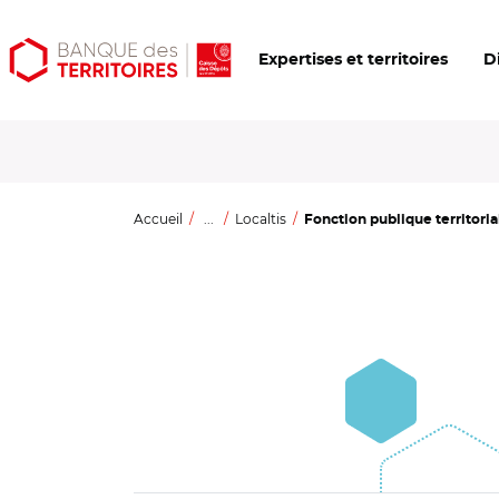
Aller
Aller
Ouvrir
Expertises et territoires
D
au
au
les
contenu
menu
outils
principal
principal
d'accessibilité
Accueil
...
Localtis
Fonction publique territorial