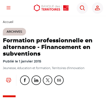
Menu
Aller
Aller
Ouvrir
Rechercher
au
au
les
contenu
menu
outils
Accueil
principal
principal
d'accessibilité
ARCHIVES
Formation professionnelle en
alternance - Financement en
subventions
Publié le
1 janvier 2015
Jeunesse, éducation et formation, Territoires d'innovation
Lancer l'impression
Partager cette page sur Facebook
Partager cette page sur Linkedin
Partager cette page sur Twitter
Partager cette page sur Co