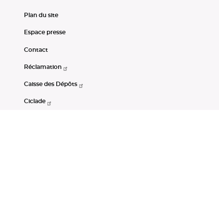
Plan du site
Espace presse
Contact
Réclamation
Caisse des Dépôts
Ciclade
CDC-Net
Consignations
Portail Open Data CDC
Restez connectés
LinkedIn
Youtube
Instagram
RSS