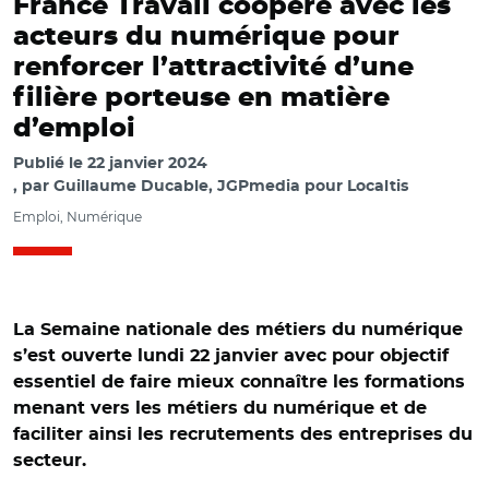
France Travail coopère avec les
acteurs du numérique pour
renforcer l’attractivité d’une
filière porteuse en matière
d’emploi
Publié le
22 janvier 2024
par
Guillaume Ducable, JGPmedia pour Localtis
Emploi, Numérique
La Semaine nationale des métiers du numérique
s’est ouverte lundi 22 janvier avec pour objectif
essentiel de faire mieux connaître les formations
menant vers les métiers du numérique et de
faciliter ainsi les recrutements des entreprises du
secteur.
© @ThibautGuilluy/Thibaut Guilluy au salon des métiers
du numérique