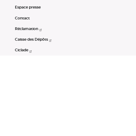
Espace presse
Contact
Réclamation
Caisse des Dépôts
Ciclade
CDC-Net
Consignations
Portail Open Data CDC
Restez connectés
LinkedIn
Youtube
Instagram
RSS