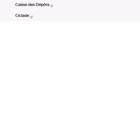
Caisse des Dépôts
Ciclade
CDC-Net
Consignations
Portail Open Data CDC
Restez connectés
LinkedIn
Youtube
Instagram
RSS
Mentions légales
CGU
Données personnelles
Accessibilité : non conforme
DSP2
Instruments financiers
Gestion des cookies
© Banque des Territoires 2026. Tous droits réservés.