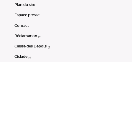
Plan du site
Espace presse
Contact
Réclamation
Caisse des Dépôts
Ciclade
CDC-Net
Consignations
Portail Open Data CDC
Restez connectés
LinkedIn
Youtube
Instagram
RSS