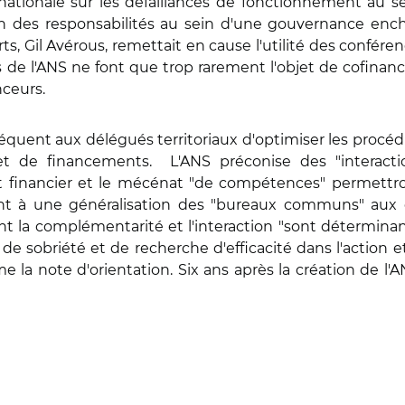
tionale sur les défaillances de fonctionnement au sein
ion des responsabilités au sein d'une gouvernance ench
s, Gil Avérous, remettait en cause l'utilité des conféren
s de l'ANS ne font que trop rarement l'objet de cofinan
nceurs.
uent aux délégués territoriaux d'optimiser les procédu
et de financements.
L'ANS préconise des "interact
 financier et le mécénat "de compétences" permettr
nt à une généralisation des "bureaux communs" aux 
 la complémentarité et l'interaction "sont déterminante
 de sobriété et de recherche d'efficacité dans l'action 
 la note d'orientation. Six ans après la création de l'AN