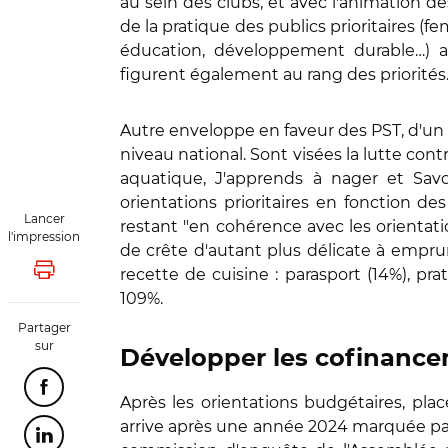
au sein des clubs, et avec l'animation 
de la pratique des publics prioritaires (
éducation, développement durable…) ai
figurent également au rang des priorités
Autre enveloppe en faveur des PST, d'un m
niveau national. Sont visées la lutte cont
aquatique, J'apprends à nager et Savoi
orientations prioritaires en fonction de
Lancer
restant "en cohérence avec les orientatio
l'impression
de crête d'autant plus délicate à emprun
recette de cuisine : parasport (14%), pra
Lancer l'impression
109%.
Partager
sur
Développer les cofinanceme
Partager cette page sur Facebook
Après les orientations budgétaires, place
arrive après une année 2024 marquée par 
Partager cette page sur Linkedin