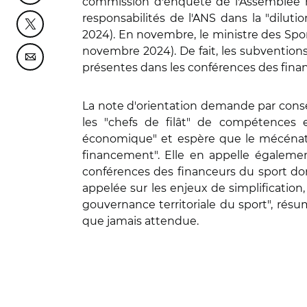
commission d'enquête de l'Assemblée na
responsabilités de l'ANS dans la "dilut
Partager cette page sur Twitter
2024). En novembre, le ministre des Sport
novembre 2024). De fait, les subvention
Partager cette page sur Courriel
présentes dans les conférences des fina
La note d'orientation demande par conséq
les "chefs de filât" de compétences 
économique" et espère que le mécénat
financement". Elle en appelle égaleme
conférences des financeurs du sport dont
appelée sur les enjeux de simplification,
gouvernance territoriale du sport", résume
que jamais attendue.