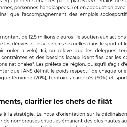
des équipements financés par le plan 5.000 terrains de
femmes, personnes handicapées...) et en adéquation avec 
nsi que l'accompagnement des emplois sociosportifs
.
ontant de 12,8 millions d'euros : le soutien aux actions 
re les dérives et les violences sexuelles dans le sport et
r-rouler à vélo). Ici, on relève que les délégués ter
s contraintes et des besoins locaux identifiés par les
ns nationales". Les préfets de région, puisqu'il s'agit 
ter que l'ANS définit le poids respectif de chaque orie
tique féminine (20%), territoires carencés (60%) et sport
nts, clarifier les chefs de filât
 à la stratégie. La note d'orientation sur la déclinaiso
de nombreuses critiques émanant des plus hautes autori