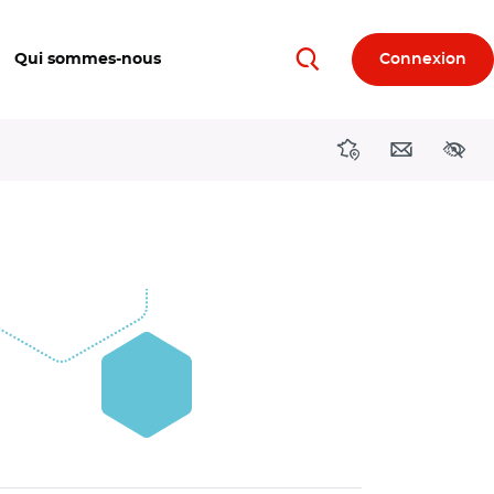
Qui sommes-nous
Connexion
Rechercher
Directions région
Contact
Acces