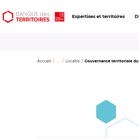
Aller
Aller
Ouvrir
Expertises et territoires
D
au
au
les
contenu
menu
outils
principal
principal
d'accessibilité
Accueil
...
Localtis
Gouvernance territoriale du s