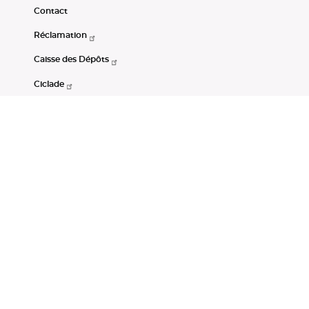
Contact
Réclamation
Caisse des Dépôts
Ciclade
CDC-Net
Consignations
Portail Open Data CDC
Restez connectés
LinkedIn
Youtube
Instagram
RSS
Mentions légales
CGU
Données personnelles