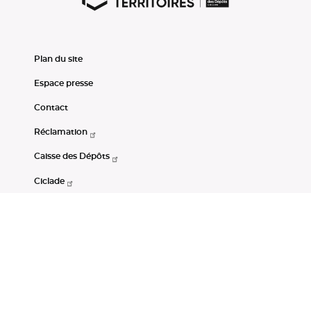
Plan du site
Espace presse
Contact
Réclamation
Caisse des Dépôts
Ciclade
CDC-Net
Consignations
Portail Open Data CDC
Restez connectés