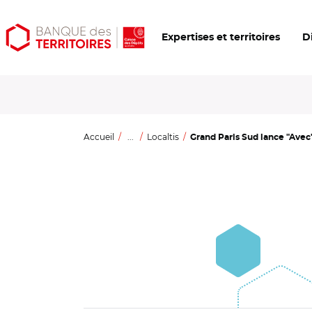
Aller
Aller
Ouvrir
Expertises et territoires
D
au
au
les
contenu
menu
outils
principal
principal
d'accessibilité
Accueil
...
Localtis
Grand Paris Sud lance "Avec",