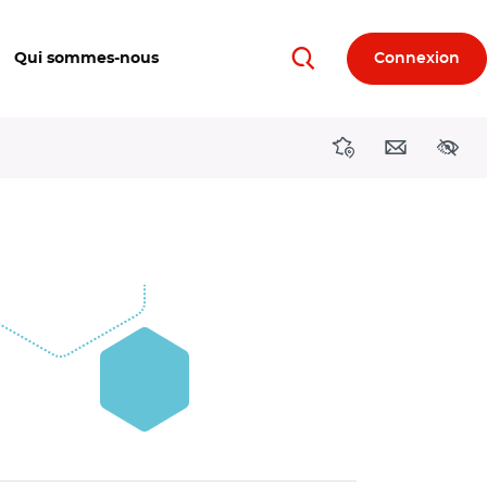
Qui sommes-nous
Connexion
Rechercher
Directions région
Contact
Acces