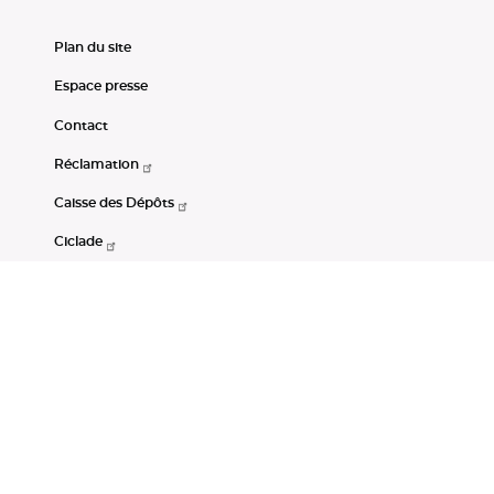
Plan du site
Espace presse
Contact
Réclamation
Caisse des Dépôts
Ciclade
CDC-Net
Consignations
Portail Open Data CDC
Restez connectés
LinkedIn
Youtube
Instagram
RSS