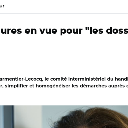
ur
ures en vue pour "les dos
Parmentier-Lecocq, le comité interministériel du han
er, simplifier et homogénéiser les démarches auprè
-REA/ Charlotte Parmentier-Lecocq