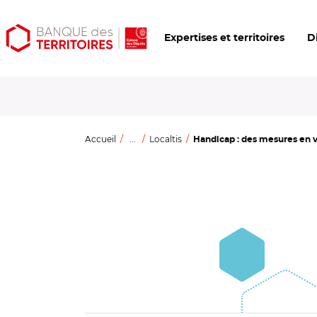
Aller
Aller
Ouvrir
Expertises et territoires
D
au
au
les
contenu
menu
outils
principal
principal
d'accessibilité
Accueil
...
Localtis
Handicap : des mesures en vu