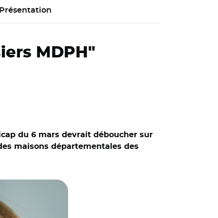
Présentation
siers MDPH"
dicap du 6 mars devrait déboucher sur
s des maisons départementales des