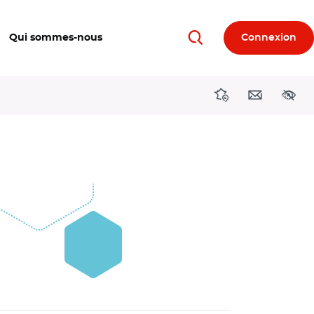
Qui sommes-nous
Connexion
Rechercher
Directions région
Contact
Acces