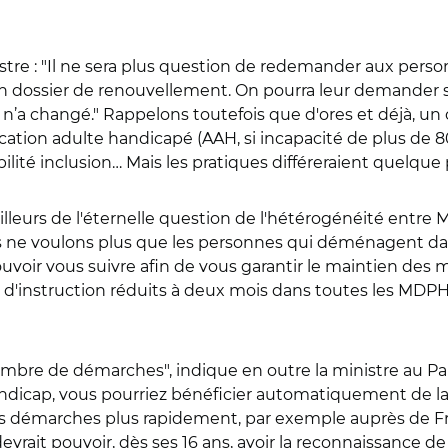
stre :
"Il ne sera plus question de redemander aux person
un dossier de renouvellement. On pourra leur demander
n’a changé." Rappelons toutefois que d'ores et déjà, un
location adulte handicapé (AAH, si incapacité de plus de 8
ilité inclusion… Mais les pratiques différeraient quelque
illeurs de l'éternelle question de l'hétérogénéité entre
 ne voulons plus que les personnes qui déménagent dans
uvoir vous suivre afin de vous garantir le maintien des mê
lais d'instruction réduits à deux mois dans toutes les MD
bre de démarches", indique en outre la ministre au Par
ndicap, vous pourriez bénéficier automatiquement de la 
tres démarches plus rapidement, par exemple auprès de F
vrait pouvoir, dès ses 16 ans, avoir la reconnaissance de 