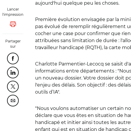
aujourd'hui quelque peu les choses.
Lancer
l'impression
Première évolution envisagée par la mini
Lancer l'impression
pas évolué de reremplir régulièrement 
cocher une case pour confirmer que rien 
attribuées sans limitation de durée : l'al
Partager
sur
travailleur handicapé
(
RQTH), la carte mob
Partager cette page sur Facebook
Charlotte Parmentier-Lecocq se saisit d'a
informations entre départements :
"
Nous
Partager cette page sur Linkedin
un nouveau dossier. Votre dossier doit po
l'enjeu des délais. Son objectif : des dé
Partager cette page sur Twitter
outils d’IA".
Partager cette page sur Courriel
"
Nous voulons automatiser un certain nom
déclare que vous êtes en situation de ha
handicapé et initier ainsi toutes les au
enfant qui est en situation de handicap de