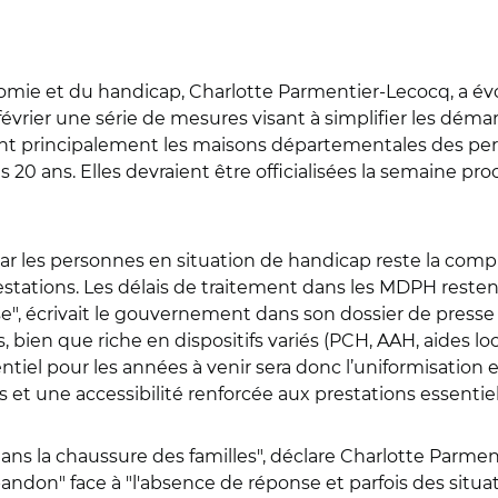
omie et du handicap, Charlotte Parmentier-Lecocq, a év
février une série de mesures visant à simplifier les dém
nt principalement les maisons départementales des pe
20 ans. Elles devraient être officialisées la semaine pro
r les personnes en situation de handicap reste la comple
stations. Les délais de traitement dans les MDPH reste
, écrivait le gouvernement dans son dossier de presse dif
s, bien que riche en dispositifs variés (PCH, AAH, aides loca
entiel pour les années à venir sera donc l’uniformisation e
its et une accessibilité renforcée aux prestations essentie
dans la chaussure des familles", déclare Charlotte Parmen
andon" face à "l'absence de réponse et parfois des situ