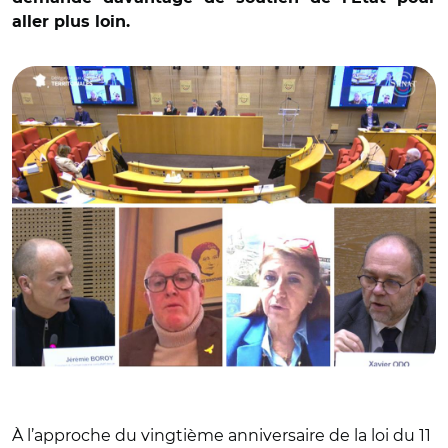
aller plus loin.
© Capture vidéo Sénat/ Jérémie Boroy, Marc Fleuret,
Sandrine Chaix et Xavier Odo
À l’approche du vingtième anniversaire de la loi du 11