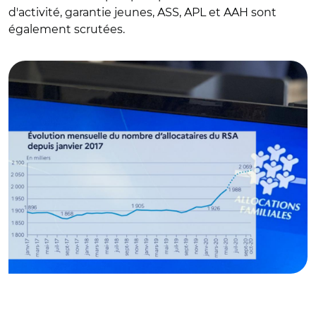
d'activité, garantie jeunes, ASS, APL et AAH sont
également scrutées.
© • CNAF, fichiers Allstat FR6 et FR2, estimations DREES
pour les données provisoires de juin à octobre 2020 ; MSA