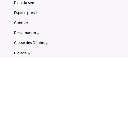
Plan du site
Espace presse
Contact
Réclamation
Caisse des Dépôts
Ciclade
CDC-Net
Consignations
Portail Open Data CDC
Restez connectés
LinkedIn
Youtube
Instagram
RSS