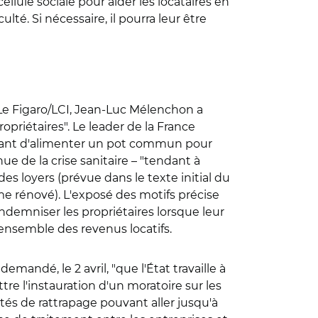
lule sociale pour aider les locataires en
ulté. Si nécessaire, il pourra leur être
TL/Le Figaro/LCI, Jean-Luc Mélenchon a
ropriétaires". Le leader de la France
ttant d'alimenter un pot commun pour
enue de la crise sanitaire – "tendant à
 des loyers (prévue dans le texte initial du
sme rénové). L'exposé des motifs précise
indemniser les propriétaires lorsque leur
'ensemble des revenus locatifs.
andé, le 2 avril, "que l'État travaille à
e l'instauration d'un moratoire sur les
ités de rattrapage pouvant aller jusqu'à