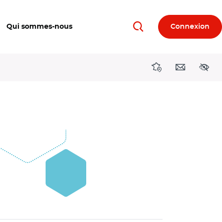
Qui sommes-nous
Connexion
Rechercher
Directions région
Contact
Acces