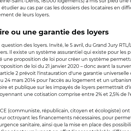
ne-Saint-Denis, 18.000 logements) a mis sur pied une cel
étudier au cas par cas les dossiers des locataires en diffic
ement de leurs loyers.
re ou une garantie des loyers
e question des loyers. Invité, le 5 avril, du Grand Jury R
rs. Il existe un système assurantiel qui existe pour les p
osé une proposition de loi pour créer un système perme
e proposition de loi du 21 janvier 2020 – donc avant la surv
article 2 prévoit l'instauration d'une garantie universelle
oi du 24 mars 2014 pour l'accès au logement et un urbani
oire et publique sur les impayés de loyers permettrait d'
, moyennant une cotisation comprise entre 2% et 2,5% de l
E (communiste, républicain, citoyen et écologiste) ont dem
ur octroyant les financements nécessaires, pour permettr
'urgence sanitaire, ainsi que la mise en place des possibil