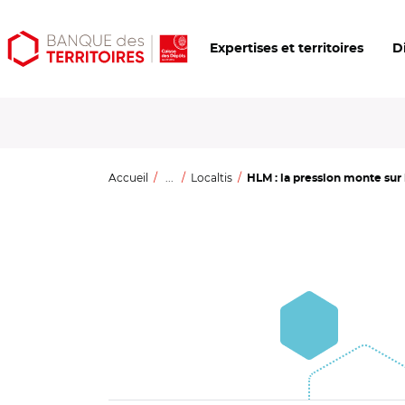
Aller
Aller
Ouvrir
Expertises et territoires
D
au
au
les
contenu
menu
outils
principal
principal
d'accessibilité
Accueil
...
Localtis
HLM : la pression monte sur le