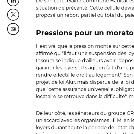
De son côté, Plaine Commune Habitat (Sei
Partager cette page sur Linkedin
situation de précarité. Cette cellule devra 
proposé un report partiel ou total du pai
Partager cette page sur Twitter
Partager cette page sur Courriel
Pressions pour un moratoi
Il est vrai que la pression monte sur cett
affirmé qu'"il faut une suspension des loye
Insoumise indique d'ailleurs avoir "dép
garantir les loyers". Il s'agit en fait d'un
rendre effectif le droit au logement". Son 
projet de loi Alur, mais disparue de la l
que "cette assurance universelle, obligat
locataire se retrouve dans la difficulté"
De leur côté, les sénateurs du groupe CRC
un accord avec les organismes HLM, en le
loyers durant toute la période de l'état d