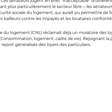
. Ces sénateurs jugent en effet "inacceptable" la différe
visant plus particulièrement le secteur libre –, les séna
curité sociale du logement, qui aurait pu permettre de fai
s bailleurs contre les impayés et les locataires confronté
le du logement (CNL) réclamait déjà un moratoire des 
Consommation, logement, cadre de vie). Rejoignant la p
report généralisés des loyers des particuliers.