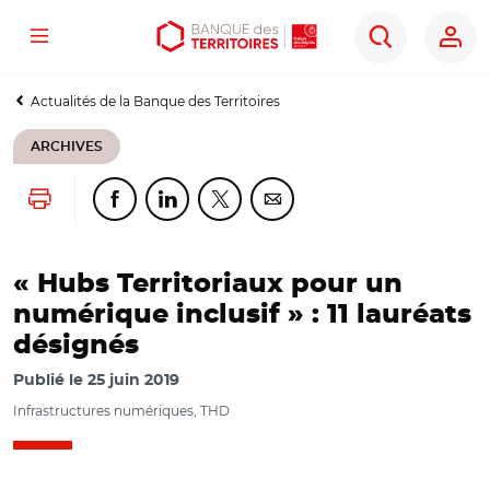
Menu
Aller
Aller
Ouvrir
Rechercher
au
au
les
contenu
menu
outils
Actualités de la Banque des Territoires
principal
principal
d'accessibilité
ARCHIVES
Lancer l'impression
Partager cette page sur Facebook
Partager cette page sur Linkedin
Partager cette page sur Twitter
Partager cette page sur Co
« Hubs Territoriaux pour un
numérique inclusif » : 11 lauréats
désignés
Publié le
25 juin 2019
Infrastructures numériques, THD