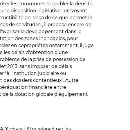
oriser les communes à doubler la densité
ne disposition législative" prévoyant
ructibilité en-deçà de ce que permet le
es de servitudes", il propose encore de
 favoriser le développement dans le
ntation des zones inondables, pour
oncier en copropriétés notamment, il juge
e les délais d'obtention d'une
problème de la prise de possession de
let 2013, sans imposer de délais
"à l'institution judiciaire ou
t des dossiers contentieux". Autre
 péréquation financière entre
et de la dotation globale d'équipement
AD) devrait être relancé par les