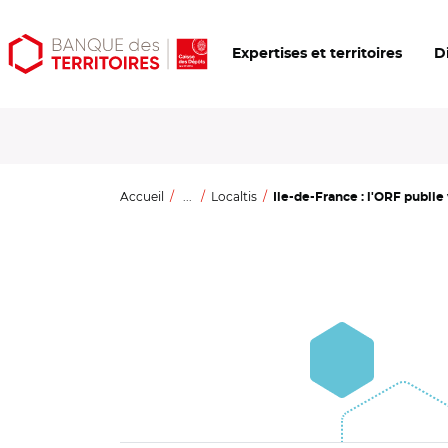
Aller
Aller
Ouvrir
Expertises et territoires
D
au
au
les
contenu
menu
outils
principal
principal
d'accessibilité
Accueil
...
Localtis
Ile-de-France : l'ORF publie 