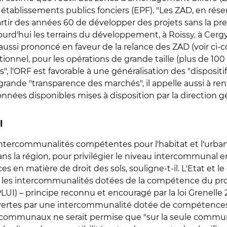
es établissements publics fonciers (EPF). "Les ZAD, en ré
tir des années 60 de développer des projets sans la pres
jourd'hui les terrains du développement, à Roissy, à Cergy
i aussi prononcé en faveur de la relance des ZAD (voir ci
ionnel, pour les opérations de grande taille (plus de 100
, l'ORF est favorable à une généralisation des "dispositif
grande "transparence des marchés", il appelle aussi à re
données disponibles mises à disposition par la direction 
l
es intercommunalités compétentes pour l'habitat et l'urban
ns la région, pour privilégier le niveau intercommunal 
s en matière de droit des sols, souligne-t-il. L'Etat et l
es intercommunalités dotées de la compétence du progr
I) – principe reconnu et encouragé par la loi Grenelle 2.
ertes par une intercommunalité dotée de compétences 
ntercommunaux ne serait permise que "sur la seule co