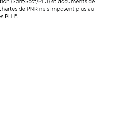
cation (Sdrif/Scot/PLU) et documents de
chartes de PNR ne s'imposent plus au
es PLH".