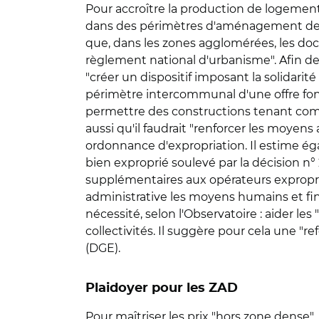
Pour accroître la production de logement
dans des périmètres d'aménagement de 500
que, dans les zones agglomérées, les doc
règlement national d'urbanisme". Afin de
"créer un dispositif imposant la solidar
périmètre intercommunal d'une offre fonc
permettre des constructions tenant compte
aussi qu'il faudrait "renforcer les moyen
ordonnance d'expropriation. Il estime éga
bien exproprié soulevé par la décision n° 
supplémentaires aux opérateurs expropriants
administrative les moyens humains et fin
nécessité, selon l'Observatoire : aider l
collectivités. Il suggère pour cela une "
(DGE).
Plaidoyer pour les ZAD
Pour maîtriser les prix "hors zone dense",