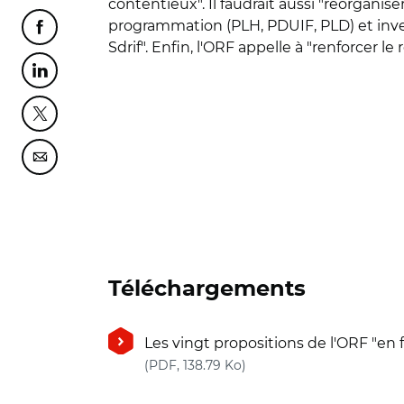
contentieux". Il faudrait aussi "réorgani
programmation (PLH, PDUIF, PLD) et inv
Partager cette page sur Facebook
Sdrif". Enfin, l'ORF appelle à "renforcer l
Partager cette page sur Linkedin
Partager cette page sur Twitter
Partager cette page sur Courriel
Téléchargements
Les vingt propositions de l'ORF "en 
(nouvelle fenêtre)
(PDF, 138.79 Ko)