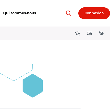
Qui sommes-nous
Connexion
Rechercher
Directions région
Contact
Acces