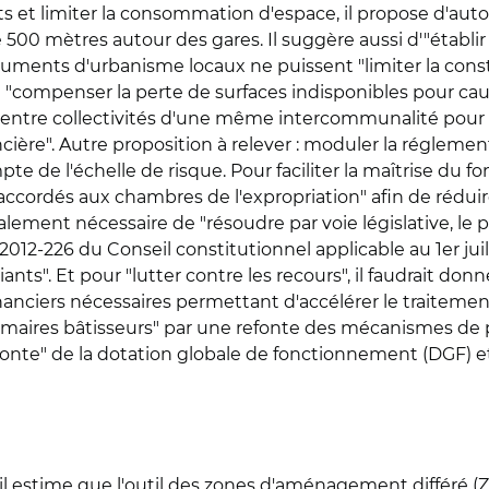
s et limiter la consommation d'espace, il propose d'aut
 mètres autour des gares. Il suggère aussi d'"établir u
uments d'urbanisme locaux ne puissent "limiter la const
 "compenser la perte de surfaces indisponibles pour caus
ité entre collectivités d'une même intercommunalité pour
ière". Autre proposition à relever : moduler la régleme
 de l'échelle de risque. Pour faciliter la maîtrise du f
s accordés aux chambres de l'expropriation" afin de réduir
lement nécessaire de "résoudre par voie législative, le 
2012-226 du Conseil constitutionnel applicable au 1er juil
". Et pour "lutter contre les recours", il faudrait donner 
anciers nécessaires permettant d'accélérer le traitemen
es "maires bâtisseurs" par une refonte des mécanismes de
refonte" de la dotation globale de fonctionnement (DGF) 
 il estime que l'outil des zones d'aménagement différé (Z