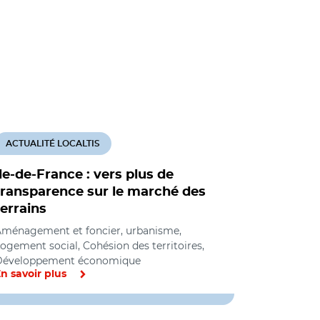
ACTUALITÉ LOCALTIS
ACTUALITÉ
Ile-de-France : vers plus de
Présidenti
transparence sur le marché des
aménageu
terrains
relance d
foncière
ménagement et foncier, urbanisme,
ogement social, Cohésion des territoires,
Aménagement
Développement économique
Logement so
n savoir plus
En savoir pl