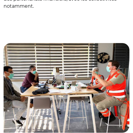
notamment.
© @pmartin_32