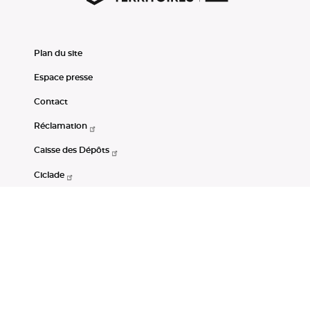
Plan du site
Espace presse
Contact
Réclamation
Caisse des Dépôts
Ciclade
CDC-Net
Consignations
Portail Open Data CDC
Restez connectés