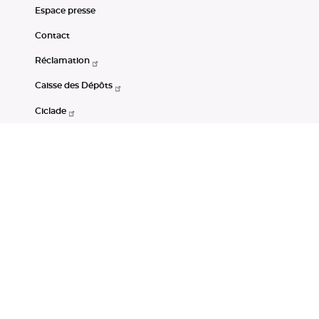
Espace presse
Contact
Réclamation
Caisse des Dépôts
Ciclade
CDC-Net
Consignations
Portail Open Data CDC
Restez connectés
LinkedIn
Youtube
Instagram
RSS