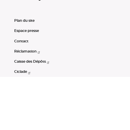
Plan du site
Espace presse
Contact
Réclamation
Caisse des Dépôts
Ciclade
CDC-Net
Consignations
Portail Open Data CDC
Restez connectés