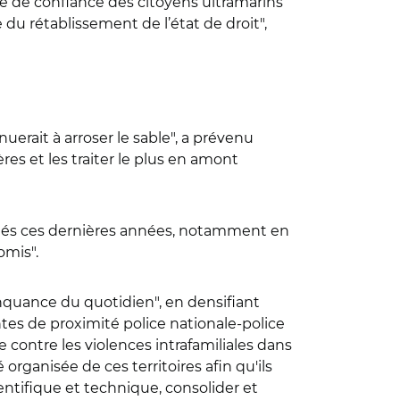
te de confiance des citoyens ultramarins
du rétablissement de l’état de droit",
uerait à arroser le sable", a prévenu
ères et les traiter le plus en amont
ortés ces dernières années, notamment en
romis".
inquance du quotidien", en densifiant
intes de proximité police nationale-police
contre les violences intrafamiliales dans
 organisée de ces territoires afin qu'ils
ntifique et technique, consolider et