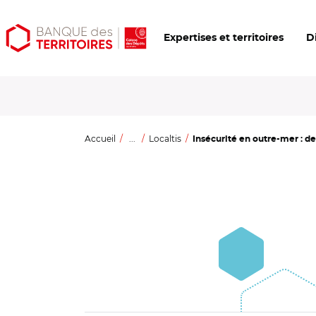
Aller
Aller
Ouvrir
Expertises et territoires
D
au
au
les
contenu
menu
outils
principal
principal
d'accessibilité
Accueil
...
Localtis
Insécurité en outre-mer : de