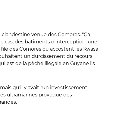
ion clandestine venue des Comores. "Ça
le cas, des bâtiments d'interception, une
l'île des Comores où accostent les Kwasa
s souhaitent un durcissement du recours
ui est de la pêche illégale en Guyane ils
 mais qu'il y avait "un investissement
vités ultramarines provoque des
randes."