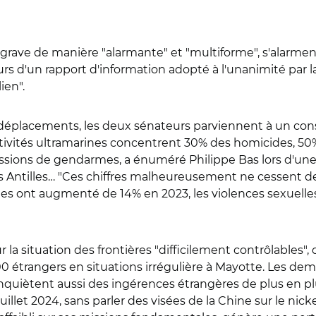
aggrave de manière "alarmante" et "multiforme", s'alarme
rs d'un rapport d'information adopté à l'unanimité par l
ien".
éplacements, les deux sénateurs parviennent à un cons
lectivités ultramarines concentrent 30% des homicides, 5
ssions de gendarmes, a énuméré Philippe Bas lors d'une
 Antilles… "Ces chiffres malheureusement ne cessent de s'
ides ont augmenté de 14% en 2023, les violences sexuell
 la situation des frontières "difficilement contrôlables",
000 étrangers en situations irrégulière à Mayotte. Les de
'inquiètent aussi des ingérences étrangères de plus en p
illet 2024, sans parler des visées de la Chine sur le nic