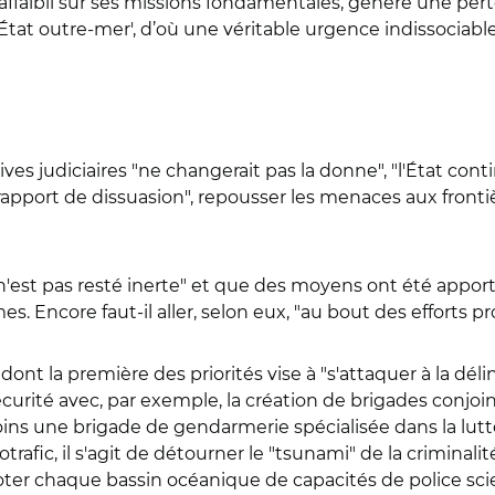
 affaibli sur ses missions fondamentales, génère une per
tat outre-mer', d’où une véritable urgence indissociable 
s judiciaires "ne changerait pas la donne", "l'État contin
n rapport de dissuasion", repousser les menaces aux fronti
"n'est pas resté inerte" et que des moyens ont été app
s. Encore faut-il aller, selon eux, "au bout des efforts p
nt la première des priorités vise à "s'attaquer à la dél
sécurité avec, par exemple, la création de brigades conjo
ns une brigade de gendarmerie spécialisée dans la lutte 
trafic, il s'agit de détourner le "tsunami" de la criminalité
oter chaque bassin océanique de capacités de police scie