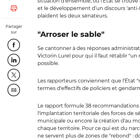
situation d’ensemble, où l’État se trouve
et le développement d’un discours 'anti-É
Lancer l'impression
plaident les deux sénateurs.
Partager
sur
"Arroser le sable"
Partager cette page sur Facebook
Se cantonner à des réponses administrative
Victorin Lurel pour qui il faut rétablir "u
Partager cette page sur Linkedin
possible.
Partager cette page sur Twitter
Les rapporteurs conviennent que l'État 
termes d'effectifs de policiers et gendarme
Partager cette page sur Courriel
Le rapport formule 38 recommandations do
l'implantation territoriale des forces de 
municipale ou encore la création d'au moi
chaque territoire. Pour ce qui est du narco
ne servent plus de zones de "rebond" : d