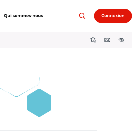
Qui sommes-nous
Connexion
Rechercher
Directions région
Contact
Acces