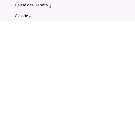
Caisse des Dépôts
Ciclade
CDC-Net
Consignations
Portail Open Data CDC
Restez connectés
LinkedIn
Youtube
Instagram
RSS
Mentions légales
CGU
Données personnelles
Accessibilité : non conforme
DSP2
Instruments financiers
Gestion des cookies
© Banque des Territoires 2026. Tous droits réservés.