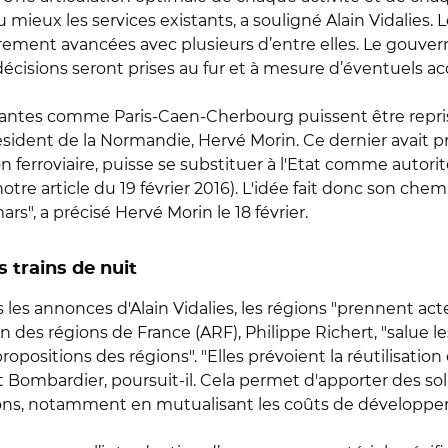
au mieux les services existants, a souligné Alain Vidalies
ièrement avancées avec plusieurs d’entre elles. Le gouve
écisions seront prises au fur et à mesure d’éventuels acc
urantes comme Paris-Caen-Cherbourg puissent être reprises
sident de la Normandie, Hervé Morin. Ce dernier avait p
 ferroviaire, puisse se substituer à l'Etat comme autorité
tre article du 19 février 2016). L'idée fait donc son chemi
ars", a précisé Hervé Morin le 18 février.
s trains de nuit
s annonces d'Alain Vidalies, les régions "prennent acte 
on des régions de France (ARF), Philippe Richert, "salue le
opositions des régions". "Elles prévoient la réutilisation
t Bombardier, poursuit-il. Cela permet d'apporter des s
régions, notamment en mutualisant les coûts de développ