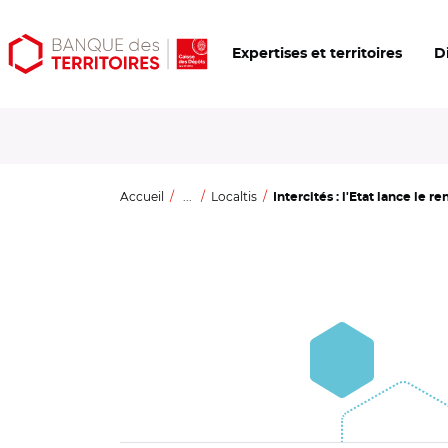
Aller
Aller
Ouvrir
Expertises et territoires
D
au
au
les
contenu
menu
outils
principal
principal
d'accessibilité
Accueil
...
Localtis
Intercités : l'Etat lance le r