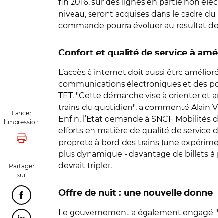
fin 2016, sur des lignes en partie non él
niveau, seront acquises dans le cadre du
commande pourra évoluer au résultat de 
Confort et qualité de service à amé
L’accès à internet doit aussi être amélior
communications électroniques et des pos
TET. "Cette démarche vise à orienter et a
trains du quotidien", a commenté Alain Vi
Lancer
Enfin, l’Etat demande à SNCF Mobilités d
l'impression
efforts en matière de qualité de service
Lancer l'impression
propreté à bord des trains (une expérimen
plus dynamique - davantage de billets à 
devrait tripler.
Partager
sur
Offre de nuit : une nouvelle donne
Partager cette page sur Facebook
Le gouvernement a également engagé "la 