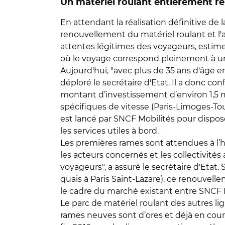
Un matériel roulant entièrement re
En attendant la réalisation définitive de 
renouvellement du matériel roulant et l'a
attentes légitimes des voyageurs, estime A
où le voyage correspond pleinement à un 
Aujourd'hui, "avec plus de 35 ans d'âge e
déploré le secrétaire d'Etat. Il a donc c
montant d’investissement d’environ 1,5 m
spécifiques de vitesse (Paris-Limoges-To
est lancé par SNCF Mobilités pour dispos
les services utiles à bord.
Les premières rames sont attendues à l’ho
les acteurs concernés et les collectivité
voyageurs", a assuré le secrétaire d'Etat.
quais à Paris Saint-Lazare), ce renouvell
le cadre du marché existant entre SNCF M
Le parc de matériel roulant des autres li
rames neuves sont d’ores et déjà en cour