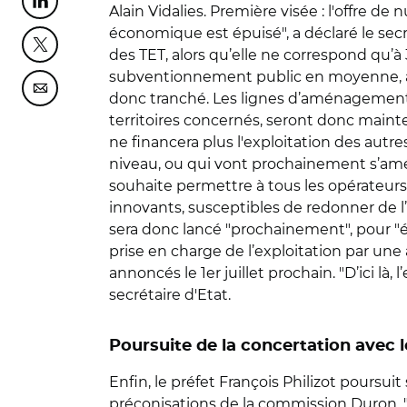
Partager cette page sur Linkedin
Alain Vidalies. Première visée : l'offre d
économique est épuisé", a déclaré le secr
Partager cette page sur Twitter
des TET, alors qu’elle ne correspond qu’
subventionnement public en moyenne, a-
Partager cette page sur Courriel
donc tranché. Les lignes d’aménagement du
territoires concernés, seront donc maintenu
ne financera plus l'exploitation des autre
niveau, ou qui vont prochainement s’amél
souhaite permettre à tous les opérateurs
innovants, susceptibles de redonner de l’a
sera donc lancé "prochainement", pour "év
prise en charge de l’exploitation par une 
annoncés le 1er juillet prochain. "D’ici là,
secrétaire d'Etat.
Poursuite de la concertation avec 
Enfin, le préfet François Philizot poursuit
préconisations de la commission Duron. 