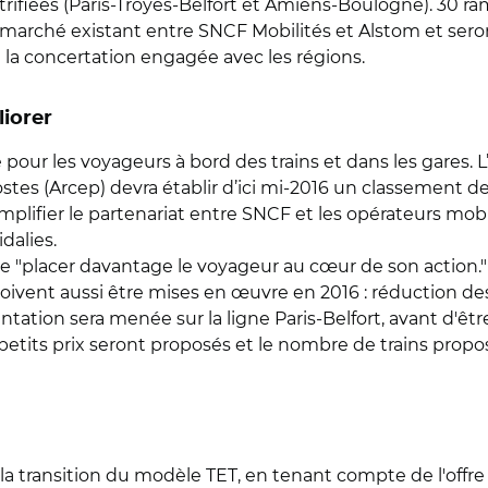
ectrifiées (Paris-Troyes-Belfort et Amiens-Boulogne). 30
 marché existant entre SNCF Mobilités et Alstom et seron
la concertation engagée avec les régions.
liorer
é pour les voyageurs à bord des trains et dans les gares. 
tes (Arcep) devra établir d’ici mi-2016 un classement d
mplifier le partenariat entre SNCF et les opérateurs mobi
dalies.
e "placer davantage le voyageur au cœur de son action."
 doivent aussi être mises en œuvre en 2016 : réduction d
tation sera menée sur la ligne Paris-Belfort, avant d'êt
petits prix seront proposés et le nombre de trains propo
transition du modèle TET, en tenant compte de l'offre 