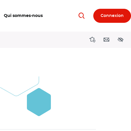
Qui sommes-nous
Connexion
Rechercher
Directions région
Contact
Acces