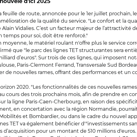
nouvelé d'ici 2025
la feuille de route, annoncée pour le 1er juillet prochain
mélioration de la qualité du service. "Le confort et la qu
lain Vidalies. C’est un facteur majeur de l’attractivité de
temps pour soi, doit être renforcé."
n moyenne, le matériel roulant n'offre plus le service co
onfirmé que "le parc des lignes TET structurantes sera ent
illiard d’euros". Sur trois de ces lignes, qui imposent 
ulouse, Paris-Clermont Ferrand, Transversale Sud Bordeau
er de nouvelles rames, offrant des performances et un co
rizon 2020. "Les fonctionnalités de ces nouvelles rames 
s au cours des trois prochains mois, afin de prendre en c
 Sur la ligne Paris-Caen-Cherbourg, en raison des spécifi
ement, en concertation avec la région Normandie, pourrai
obilités et Bombardier, ou dans le cadre du nouvel appel
gnes TET va également bénéficier d'"investissements sans
s d’acquisition pour un montant de 510 millions d'euros.