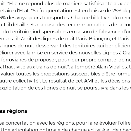
e nuit. "Elle ne répond plus de manière satisfaisante aux
étaire d'Etat. "Sa fréquentation est en baisse de 25% dep
à 3% des voyageurs transportés. Chaque billet vendu néce
t-il détaillé. Sur la base des recommandations de la 
 territoire, indispensables en raison de l’absence d’une
es : il s'agit des lignes de nuit Paris-Briançon, et Paris-
s lignes de nuit desservant des territoires qui bénéficien
iorer avec la mise en service des nouvelles Lignes à Gr
 ferroviaires de proposer, pour leur propre compte, de 
ttractivité aux trains de nuit", a tempéré Alain Vidalies.
aluer toutes les propositions susceptibles d’être formulé
autre collectivité". Le résultat de cet AMI et les décisio
 l’exploitation de ces lignes de nuit se poursuivra dans les 
les régions
 sa concertation avec les régions, pour faire évoluer l’offre
"Une articulation optimale de chaque activité et de ch