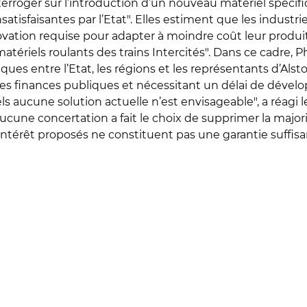
terroger sur l’introduction d’un nouveau matériel spécifi
satisfaisantes par l’Etat". Elles estiment que les industr
novation requise pour adapter à moindre coût leur produ
atériels roulants des trains Intercités". Dans ce cadre, 
iques entre l’Etat, les régions et les représentants d’Als
les finances publiques et nécessitant un délai de dévelo
ls aucune solution actuelle n’est envisageable", a réagi le
ucune concertation a fait le choix de supprimer la majorité
’intérêt proposés ne constituent pas une garantie suffisa