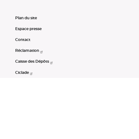
Plan du site
Espace presse
Contact
Réclamation
Caisse des Dépôts
Ciclade
CDC-Net
Consignations
Portail Open Data CDC
Restez connectés