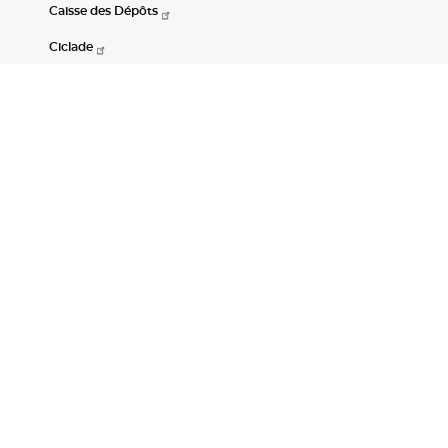
Caisse des Dépôts
Ciclade
CDC-Net
Consignations
Portail Open Data CDC
Restez connectés
LinkedIn
Youtube
Instagram
RSS
Mentions légales
CGU
Données personnelles
Accessibilité : non conforme
DSP2
Instruments financiers
Gestion des cookies
© Banque des Territoires 2026. Tous droits réservés.