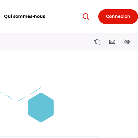
Qui sommes-nous
Connexion
Rechercher
Directions région
Contact
Acces