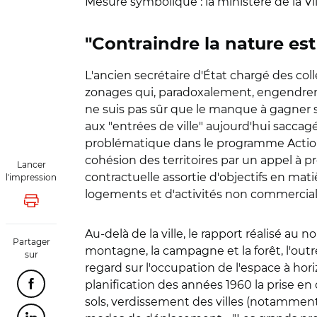
Mesure symbolique : la ministère de la Vil
"Contraindre la nature e
L'ancien secrétaire d'État chargé des col
zonages qui, paradoxalement, engendrent
ne suis pas sûr que le manque à gagner se 
aux "entrées de ville" aujourd'hui sacc
problématique dans le programme Action 
cohésion des territoires par un appel à pr
Lancer
contractuelle assortie d'objectifs en mat
l'impression
logements et d'activités non commercia
Lancer l'impression
Au-delà de la ville, le rapport réalisé au 
Partager
montagne, la campagne et la forêt, l'outre
sur
regard sur l'occupation de l'espace à ho
planification des années 1960 la prise en
Partager cette page sur Facebook
sols, verdissement des villes (notamment