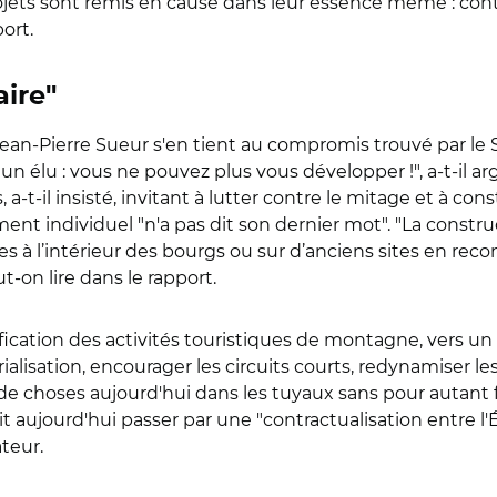
ojets sont remis en cause dans leur essence même : con
ort.
aire"
, Jean-Pierre Sueur s'en tient au compromis trouvé par le 
n élu : vous ne pouvez plus vous développer !", a-t-il a
 a-t-il insisté, invitant à lutter contre le mitage et à con
ent individuel "n'a pas dit son dernier mot". "La constru
 à l’intérieur des bourgs ou sur d’anciens sites en recon
-on lire dans le rapport.
sification des activités touristiques de montagne, vers un
trialisation, encourager les circuits courts, redynamiser le
e choses aujourd'hui dans les tuyaux sans pour autant 
 aujourd'hui passer par une "contractualisation entre l'É
ateur.