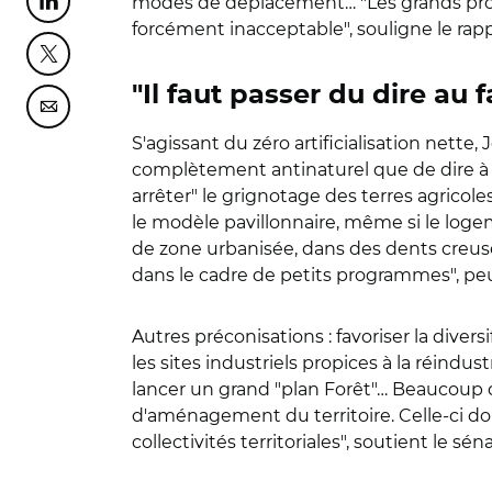
modes de déplacement…
"Les grands pr
Partager cette page sur Linkedin
forcément inacceptable", souligne le rapp
Partager cette page sur Twitter
"Il faut passer du dire au f
Partager cette page sur Courriel
S'agissant du zéro artificialisation nette
complètement antinaturel que de dire à u
arrêter" le grignotage des terres agricoles,
le modèle pavillonnaire, même si le logem
de zone urbanisée, dans des dents creuses
dans le cadre de petits programmes", peut
Autres préconisations : favoriser la diver
les sites industriels propices à la réindus
lancer un grand "plan Forêt"… Beaucoup d
d'aménagement du territoire. Celle-ci doit
collectivités territoriales", soutient le sén