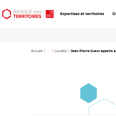
Aller
Aller
Ouvrir
Expertises et territoires
D
au
au
les
contenu
menu
outils
principal
principal
d'accessibilité
Accueil
...
Localtis
Jean-Pierre Sueur appelle a