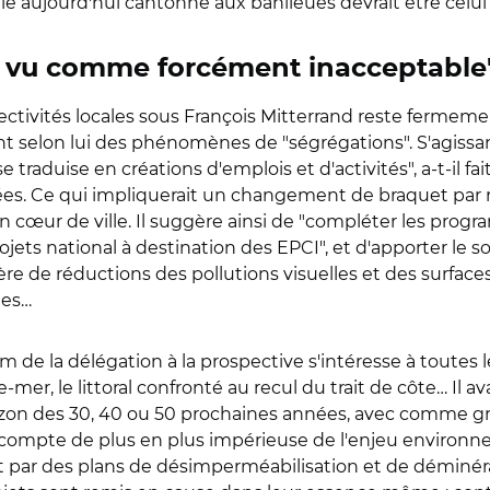
le aujourd'hui cantonné aux banlieues devrait être celui de
st vu comme forcément inacceptable
lectivités locales sous François Mitterrand reste fermeme
 selon lui des phénomènes de "ségrégations". S'agissant
traduise en créations d'emplois et d'activités", a-t-il fai
agées. Ce qui impliquerait un changement de braquet par
cœur de ville. Il suggère ainsi de "compléter les progr
ojets national à destination des EPCI", et d'apporter le s
ière de réductions des pollutions visuelles et des surface
les…
nom de la délégation à la prospective s'intéresse à toutes l
-mer, le littoral confronté au recul du trait de côte… Il
rizon des 30, 40 ou 50 prochaines années, avec comme gra
 compte de plus en plus impérieuse de l'enjeu environnemen
 par des plans de désimperméabilisation et de déminéral