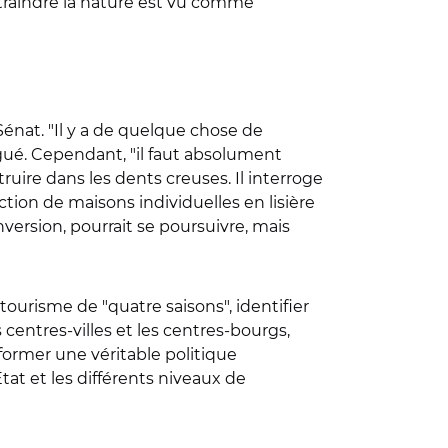
traindre la nature est vu comme
Sénat. "Il y a de quelque chose de
rgué. Cependant, "il faut absolument
struire dans les dents creuses. Il interroge
ction de maisons individuelles en lisière
version, pourrait se poursuivre, mais
 tourisme de "quatre saisons", identifier
s centres-villes et les centres-bourgs,
former une véritable politique
tat et les différents niveaux de