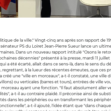
itique de la ville." Vingt-cinq ans après son rapport de 199
le sénateur PS du Loiret Jean-Pierre Sueur lance un ultime
ines. Dans un nouveau rapport intitulé "Osons le retour
chaines décennies" présenté à la presse, mardi 11 juillet
, qui a été écarté, allait dans ce sens-là, dans le sens du 
claré, regrettant, à la lueur des récentes émeutes, que ces 
créé une "ville en morceaux", a-t-il constaté, une ville d
villons) ou verticales (barres et tours), entrées de vill
ue morceau ayant une fonction. "Il faut absolument aller 
és", a-t-il au contraire plaidé. Il préconise ainsi de subst
lités dans les périphéries ou en transformant les périphérie
fonctionnelle", a-t-il ajouté, l'idée étant que "dans chaque