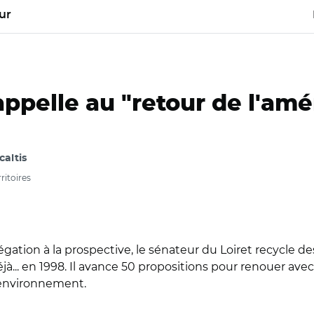
ur
appelle au "retour de l'a
caltis
itoires
gation à la prospective, le sénateur du Loiret recycle d
t déjà... en 1998. Il avance 50 propositions pour renouer
 l'environnement.
Pierre Sueur à présenté à la presse son rapport sur l'aménagem
sols le 11 juin