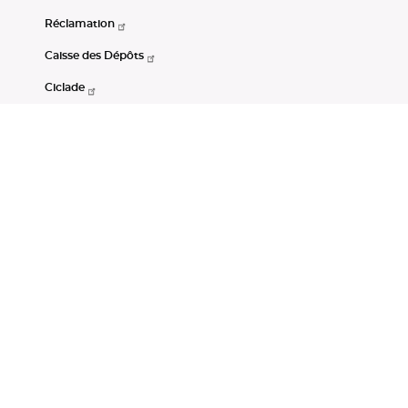
Réclamation
Caisse des Dépôts
Ciclade
CDC-Net
Consignations
Portail Open Data CDC
Restez connectés
LinkedIn
Youtube
Instagram
RSS
Mentions légales
CGU
Données personnelles
Accessibilité : non conforme
DSP2