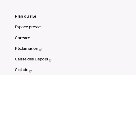
Plan du site
Espace presse
Contact
Réclamation
Caisse des Dépôts
Ciclade
CDC-Net
Consignations
Portail Open Data CDC
Restez connectés