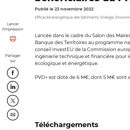
Publié le
23 novembre 2022
Efficacité énergétique des bâtiments, Energie, Environne
Lancer
l'impression
Lancée dans le cadre du Salon des Maires e
Lancer l'impression
Banque des Territoires au programme nati
conseil InvestEU de la Commission europé
Partager
ingénierie technique et financière pour i
sur
écologique et énergétique.
Partager cette page sur Facebook
PVD+ est doté de 6 M€, dont 5 M€ sont a
Partager cette page sur Linkedin
Partager cette page sur Twitter
Partager cette page sur Courriel
Téléchargements