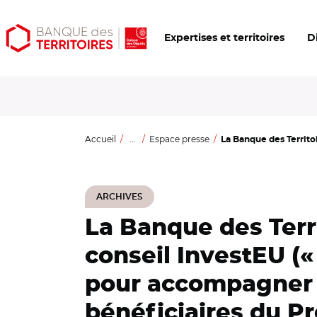
Aller
Aller
Ouvrir
Expertises et territoires
D
au
au
les
contenu
menu
outils
principal
principal
d'accessibilité
Accueil
...
Espace presse
La Banque des Territoir
ARCHIVES
La Banque des Terri
conseil InvestEU («
pour accompagner la
bénéficiaires du P