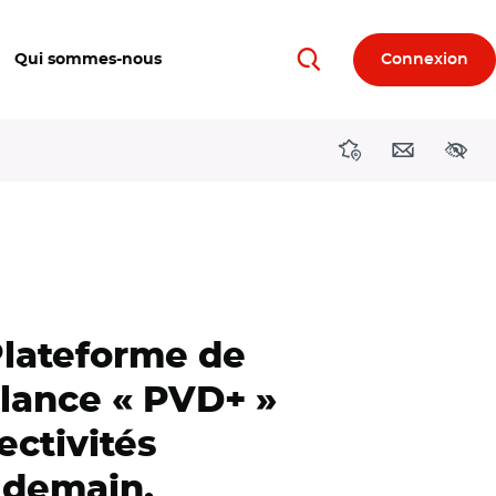
Qui sommes-nous
Connexion
Rechercher
Directions région
Contact
Acces
 Plateforme de
 lance « PVD+ »
ectivités
 demain.