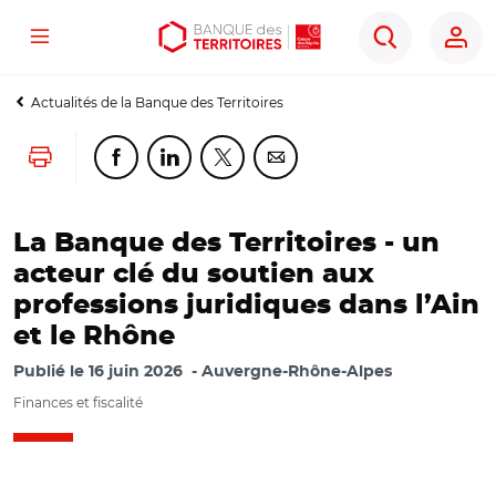
Menu
Aller
Aller
Ouvrir
Rechercher
au
au
les
contenu
menu
outils
Actualités de la Banque des Territoires
principal
principal
d'accessibilité
Lancer l'impression
Partager cette page sur Facebook
Partager cette page sur Linkedin
Partager cette page sur Twitter
Partager cette page sur Co
La Banque des Territoires - un
acteur clé du soutien aux
professions juridiques dans l’Ain
et le Rhône
Publié le
16 juin 2026
Auvergne-Rhône-Alpes
Finances et fiscalité