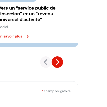
Vers un "service public de
Revenu de
l'insertion" et un "revenu
départem
universel d'activité"
prêts à l
ocial
Emploi, Organ
institutions,
n savoir plus
En savoir pl
*
champ obligatoire