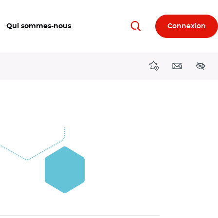
Qui sommes-nous
Connexion
Rechercher
Directions région
Contact
Acces