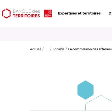
Aller
Aller
Ouvrir
Expertises et territoires
D
au
au
les
contenu
menu
outils
principal
principal
d'accessibilité
Accueil
...
Localtis
La commission des affaires s