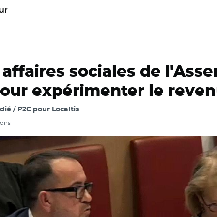
ur
ffaires sociales de l'Asse
 pour expérimenter le reve
ié / P2C pour Localtis
ions
ale / Hervé Saulignac, rapporteur