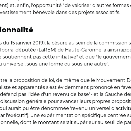
t) et, enfin, l'opportunité "de valoriser d'autres forme
nvestissement bénévole dans des projets associatifs.
ionnalité
us du 15 janvier 2019), la césure au sein de la commission 
 Iborra, députée (LaREM) de Haute-Garonne, a ainsi rapp
outiennent pas cette initiative" et que "le gouvernem
nu universel, sous une forme ou sous une autre".
ntre la proposition de loi, de même que le Mouvement D
cialiste et apparentés s'est évidemment prononcé en fav
 défend pas l'idée d'un revenu de base"- et la Gauche dé
a discussion générale pour avancer leurs propres propos
qui aurait pu être dénommée 'revenu universel d'activité
ar l'exécutif), une expérimentation spécifique centrée s
ionnelle, dont le montant serait supérieur au seuil de p