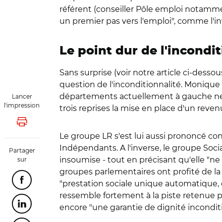
référent (conseiller Pôle emploi notammen
un premier pas vers l'emploi", comme l'i
Le point dur de l'incondit
Sans surprise (voir notre article ci-desso
question de l'inconditionnalité. Monique
départements actuellement à gauche ne s
Lancer
l'impression
trois reprises la mise en place d'un reve
Lancer l'impression
Le groupe LR s'est lui aussi prononcé co
Indépendants. A l'inverse, le groupe So
Partager
insoumise - tout en précisant qu'elle "ne
sur
groupes parlementaires ont profité de l
Partager cette page sur Facebook
"prestation sociale unique automatique, 
ressemble fortement à la piste retenue p
Partager cette page sur Linkedin
encore "une garantie de dignité incondit