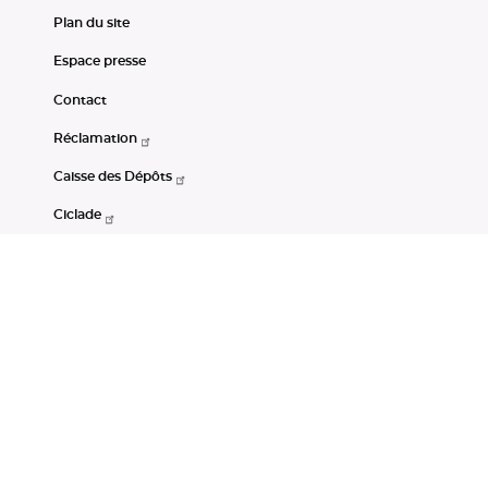
Plan du site
Espace presse
Contact
Réclamation
Caisse des Dépôts
Ciclade
CDC-Net
Consignations
Portail Open Data CDC
Restez connectés
LinkedIn
Youtube
Instagram
RSS