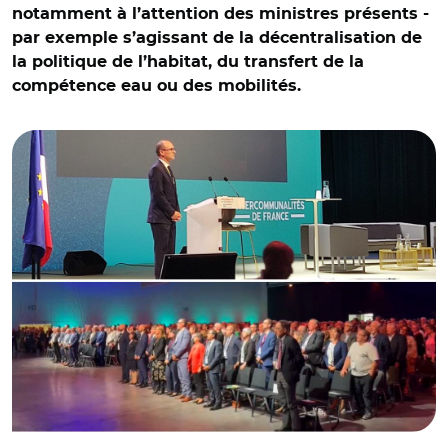
notamment à l’attention des ministres présents -
par exemple s’agissant de la décentralisation de
la politique de l’habitat, du transfert de la
compétence eau ou des mobilités.
© T.B et capture vidéo @metro_orleans/ Cérémonie de
clôture de la convention d'Intercommunalités de France a