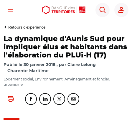
Menu
Aller
Aller
Ouvrir
Rechercher
au
au
les
contenu
menu
outils
Retours d'expérience
principal
principal
d'accessibilité
La dynamique d'Aunis Sud pour
impliquer élus et habitants dans
l'élaboration du PLUi-H (17)
Publié le
30 janvier 2018
par
Claire Lelong
Charente-Maritime
Logement social, Environnement, Aménagement et foncier,
urbanisme
Lancer l'impression
Partager cette page sur Facebook
Partager cette page sur Linkedin
Partager cette page sur Twitter
Partager cette page sur Co