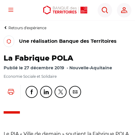
Menu
Aller
Aller
Ouvrir
Rechercher
au
au
les
contenu
menu
outils
Retours d'expérience
principal
principal
d'accessibilité
Une réalisation Banque des Territoires
La Fabrique POLA
Publié le
27 décembre 2019
Nouvelle-Aquitaine
Economie Sociale et Solidaire
Lancer l'impression
Partager cette page sur Facebook
Partager cette page sur Linkedin
Partager cette page sur Twitter
Partager cette page sur Co
Le PIA « Ville de demain » soutient la Fabrique POLA,