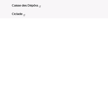
Caisse des Dépôts
Ciclade
CDC-Net
Consignations
Portail Open Data CDC
Restez connectés
LinkedIn
Youtube
Instagram
RSS
Mentions légales
CGU
Données personnelles
Accessibilité : non conforme
DSP2
Instruments financiers
Gestion des cookies