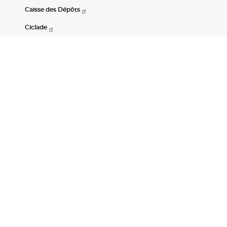
Caisse des Dépôts
Ciclade
CDC-Net
Consignations
Portail Open Data CDC
Restez connectés
LinkedIn
Youtube
Instagram
RSS
Mentions légales
CGU
Données personnelles
Accessibilité : non conforme
DSP2
Instruments financiers
Gestion des cookies