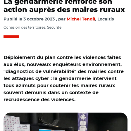
La gendarmerie renforce son
action auprès des maires ruraux
Publié le
3 octobre 2023
par
Michel Tendil
, Localtis
Cohésion des territoires, Sécurité
Déploiement du plan contre les violences faites
aux élus, nouveaux enquêteurs environnement,
"diagnostics de vulnérabilité" des mairies contre
les attaques cyber : la gendarmerie intervient
tous azimuts pour soutenir les maires ruraux
souvent démunis dans un contexte de
recrudescence des violences.
© MT/ Dominique Faure et Michel Fournier au congrès
AMRF