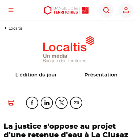
Menu
Aller
Aller
Ouvrir
Rechercher
au
au
les
contenu
menu
outils
Localtis
principal
principal
d'accessibilité
L'édition du jour
Présentation
Lancer l'impression
Partager cette page sur Facebook
Partager cette page sur Linkedin
Partager cette page sur Twitter
Partager cette page sur Co
La justice s'oppose au projet
d'une retenue d'eau à La Clusaz