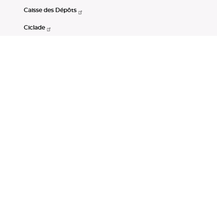
Caisse des Dépôts
Ciclade
CDC-Net
Consignations
Portail Open Data CDC
Restez connectés
LinkedIn
Youtube
Instagram
RSS
Mentions légales
CGU
Données personnelles
Accessibilité : non conforme
DSP2
Instruments financiers
Gestion des cookies