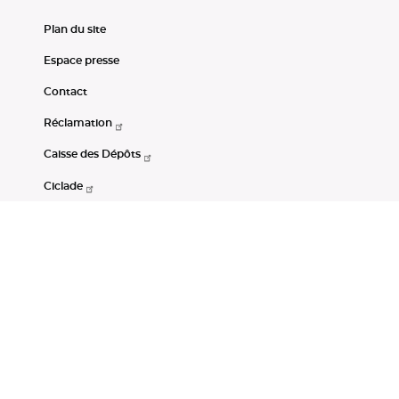
Plan du site
Espace presse
Contact
Réclamation
Caisse des Dépôts
Ciclade
CDC-Net
Consignations
Portail Open Data CDC
Restez connectés
LinkedIn
Youtube
Instagram
RSS