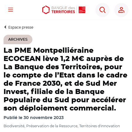
Menu
Aller
Aller
Ouvrir
Rechercher
au
au
les
contenu
menu
outils
Espace presse
principal
principal
d'accessibilité
ARCHIVES
La PME Montpelliéraine
ECOCEAN lève 1,2 M€ auprès de
La Banque des Territoires, pour
le compte de l’Etat dans le cadre
de France 2030, et de Sud Mer
Invest, filiale de la Banque
Populaire du Sud pour accélérer
son déploiement commercial.
Publié le
30 novembre 2023
Biodiversité, Préservation de la Ressource, Territoires d'innovation