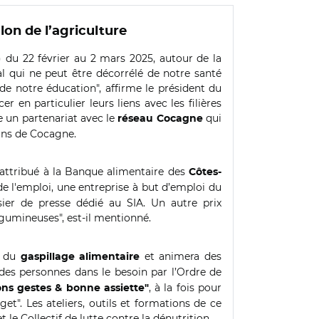
lon de l’agriculture
) du 22 février au 2 mars 2025, autour de la
qui ne peut être décorrélé de notre santé
e notre éducation", affirme le président du
 en particulier leurs liens avec les filières
e un partenariat avec le
qui
réseau Cocagne
dins de Cocagne.
a attribué à la Banque alimentaire des
Côtes-
e l'emploi, une entreprise à but d’emploi du
ssier de presse dédié au SIA. Un autre prix
́gumineuses", est-il mentionné.
n du
et animera des
gaspillage alimentaire
 des personnes dans le besoin par l’Ordre de
, à la fois pour
ns gestes & bonne assiette"
et". Les ateliers, outils et formations de ce
le Collectif de lutte contre la dénutrition.