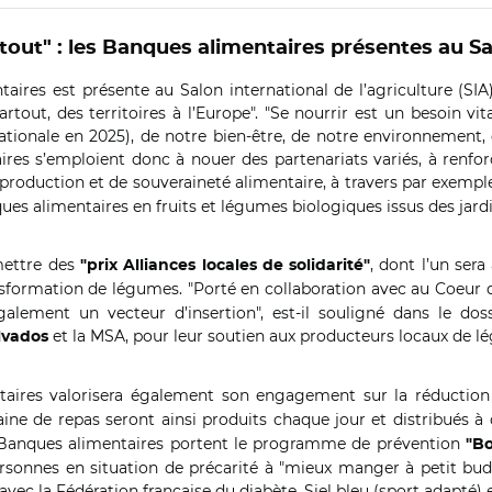
out" : les Banques alimentaires présentes au Sa
aires est présente au Salon international de l’agriculture (SIA
out, des territoires à l’Europe". "Se nourrir est un besoin vital 
ionale en 2025), de notre bien-être, de notre environnement, d
es s’emploient donc à nouer des partenariats variés, à renforcer
e production et de souveraineté alimentaire, à travers par exempl
ques alimentaires en fruits et légumes biologiques issus des jar
emettre des
, dont l’un ser
"prix Alliances locales de solidarité"
nsformation de légumes. "Porté en collaboration avec au Coeur d
également un vecteur d’insertion", est-il souligné dans le do
et la MSA, pour leur soutien aux producteurs locaux de le
lvados
ntaires valorisera également son engagement sur la réductio
ine de repas seront ainsi produits chaque jour et distribués à
es Banques alimentaires portent le programme de prévention
"Bo
ersonnes en situation de précarité à "mieux manger à petit budg
 la Fédération française du diabète, Siel bleu (sport adapté) et 