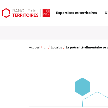
Aller
Aller
Ouvrir
Expertises et territoires
D
au
au
les
contenu
menu
outils
principal
principal
d'accessibilité
Accueil
...
Localtis
La précarité alimentaire se d