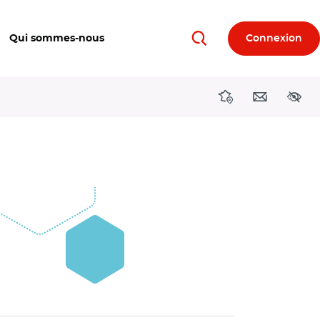
Qui sommes-nous
Connexion
Rechercher
Directions région
Contact
Acces