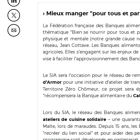
Partager cette page sur Linkedin
› Mieux manger "pour tous et part
Partager cette page sur Twitter
La Fédération française des Banques aliment
thématique "Bien se nourrir pour tous et part
Partager cette page sur Courriel
physique et mentale (notre grande cause nat
réseau, Jean Cottave. Les Banques alimentair
agricoles. Elles s’engagent sur les enjeux d
vise à faciliter l’approvisionnement des Ban
Le SIA sera l’occasion pour le réseau de r
pour une initiative d’atelier de tra
d’Armor
Territoire Zéro Chômeur, ce projet sera 
"récompensera la Banque alimentaire du
Ca
Lors du SIA, le réseau des Banques alime
– une quaranta
ateliers de cuisine solidaire
Malte, lors de maraudes. Depuis 15 ans, l
"recréer du lien social" et pour aider des p
programme sont développés en partenariat avec