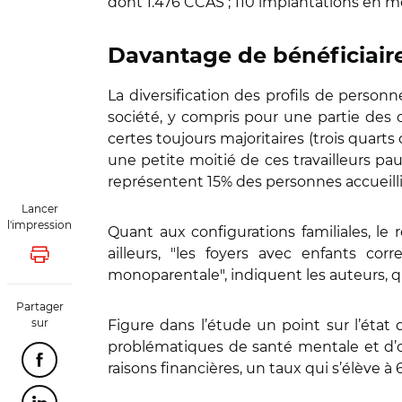
dont 1.476 CCAS ; 110 implantations en m
Davantage de bénéficiair
La diversification des profils de personn
société, y compris pour une partie de
certes toujours majoritaires (trois quarts
une petite moitié de ces travailleurs pa
représentent 15% des personnes accueillie
Lancer
l'impression
Quant aux configurations familiales, le
ailleurs, "les foyers avec enfants cor
Lancer l'impression
monoparentale", indiquent les auteurs, 
Partager
sur
Figure dans l’étude un point sur l’état
problématiques de santé mentale et d’o
Partager cette page sur Facebook
raisons financières, un taux qui s’élève à