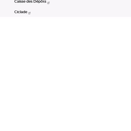
Caisse des Dépôts
Ciclade
CDC-Net
Consignations
Portail Open Data CDC
Restez connectés
LinkedIn
Youtube
Instagram
RSS
Mentions légales
CGU
Données personnelles
Accessibilité : non conforme
DSP2
Instruments financiers
Gestion des cookies
© Banque des Territoires 2026. Tous droits réservés.