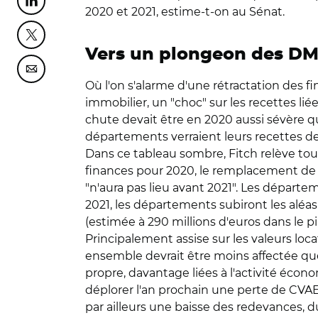
Partager cette page sur Linkedin
2020 et 2021, estime-t-on au Sénat.
Partager cette page sur Twitter
Vers un plongeon des DM
Partager cette page sur Courriel
Où l'on s'alarme d'une rétractation des f
immobilier, un "choc" sur les recettes lié
chute devait être en 2020 aussi sévère qu
départements verraient leurs recettes de
Dans ce tableau sombre, Fitch relève tout
finances pour 2020, le remplacement de l
"n'aura pas lieu avant 2021". Les départe
2021, les départements subiront les aléas
(estimée à 290 millions d'euros dans le pi
Principalement assise sur les valeurs lo
ensemble devrait être moins affectée que
propre, davantage liées à l'activité écono
déplorer l'an prochain une perte de CVAE 
par ailleurs une baisse des redevances, 