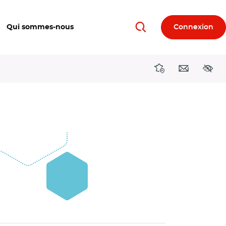
Qui sommes-nous
Connexion
Rechercher
Directions région
Contact
Acces