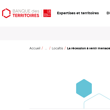
Aller
Aller
Ouvrir
Expertises et territoires
D
au
au
les
contenu
menu
outils
principal
principal
d'accessibilité
Accueil
...
Localtis
La récession à venir menace 