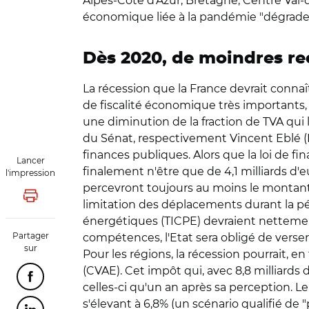
Alpes-Côte d'Azur, Bretagne, Centre Val
économique liée à la pandémie "dégrader
Dès 2020, de moindres re
La récession que la France devrait connaî
de fiscalité économique très importants, 
une diminution de la fraction de TVA qui 
du Sénat, respectivement Vincent Eblé (P
finances publiques. Alors que la loi de fin
Lancer
finalement n'être que de 4,1 milliards d'
l'impression
percevront toujours au moins le montant 
Lancer l'impression
limitation des déplacements durant la pé
énergétiques (TICPE) devraient nettement
Partager
compétences, l'Etat sera obligé de verse
sur
Pour les régions, la récession pourrait, en 
(CVAE). Cet impôt qui, avec 8,8 milliards 
Partager cette page sur Facebook
celles-ci qu'un an après sa perception. Le
s'élevant à 6,8% (un scénario qualifié de 