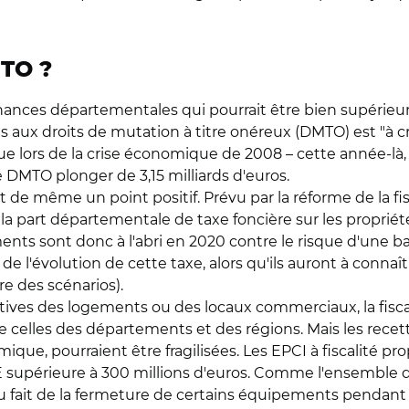
TO ?
inances départementales qui pourrait être bien supérieur
es aux droits de mutation à titre onéreux (DMTO) est "à cr
e lors de la crise économique de 2008 – cette année-là, l
 DMTO plonger de 3,15 milliards d'euros.
 de même un point positif. Prévu par la réforme de la fis
a part départementale de taxe foncière sur les propriété
ments sont donc à l'abri en 2020 contre le risque d'une b
 de l'évolution de cette taxe, alors qu'ils auront à con
re des scénarios).
catives des logements ou des locaux commerciaux, la fi
 celles des départements et des régions. Mais les recett
mique, pourraient être fragilisées. Les EPCI à fiscalité 
supérieure à 300 millions d'euros. Comme l'ensemble des c
du fait de la fermeture de certains équipements pendant 