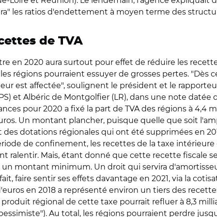
-de-Loire et Réunion). Le lendemain, l'agence expliquai
a" les ratios d'endettement à moyen terme des structur
cettes de TVA
tre en 2020 aura surtout pour effet de réduire les recette
les régions pourraient essuyer de grosses pertes. "Dès ce
leur est affectée", soulignent le président et le rapport
S) et Albéric de Montgolfier (LR), dans une note datée d
ances pour 2020 a fixé la part de TVA des régions à 4,4 mil
euros. Un montant plancher, puisque quelle que soit l'amp
des dotations régionales qui ont été supprimées en 2017.
riode de confinement, les recettes de la taxe intérieur
 ralentir. Mais, étant donné que cette recette fiscale s
r un montant minimum. Un droit qui servira d'amortisseur
fait, faire sentir ses effets davantage en 2021, via la coti
d'euros en 2018 a représenté environ un tiers des recettes
 produit régional de cette taxe pourrait refluer à 8,3 mill
"pessimiste"). Au total, les régions pourraient perdre jusq