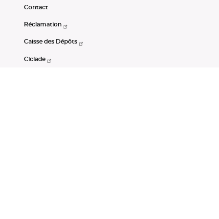
Contact
Réclamation
Caisse des Dépôts
Ciclade
CDC-Net
Consignations
Portail Open Data CDC
Restez connectés
LinkedIn
Youtube
Instagram
RSS
Mentions légales
CGU
Données personnelles