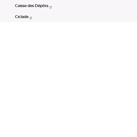
Caisse des Dépôts
Ciclade
CDC-Net
Consignations
Portail Open Data CDC
Restez connectés
LinkedIn
Youtube
Instagram
RSS
Mentions légales
CGU
Données personnelles
Accessibilité : non conforme
DSP2
Instruments financiers
Gestion des cookies