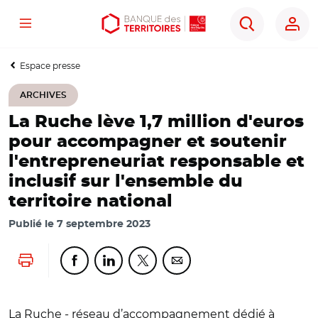
Menu
Aller
Aller
Ouvrir
Rechercher
au
au
les
contenu
menu
outils
Espace presse
principal
principal
d'accessibilité
ARCHIVES
La Ruche lève 1,7 million d'euros
pour accompagner et soutenir
l'entrepreneuriat responsable et
inclusif sur l'ensemble du
territoire national
Publié le
7 septembre 2023
Lancer l'impression
Partager cette page sur Facebook
Partager cette page sur Linkedin
Partager cette page sur Twitter
Partager cette page sur Co
La Ruche - réseau d’accompagnement dédié à